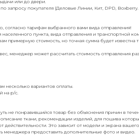
ыдачи или до двери.
 запросу покупателя (Деловые Линии, Кит, DPD, Boxberry. Э
о, согласно тарифам выбранного вами вида отправления!
ти населенного пункта, вида отправления и транспортной ко
вам примерную стоимость, но точная сумма будет известна
и вес, менеджер может рассчитать стоимость отправления р
м несколько вариантов оплаты.
 на р/с.
уть не понравившийся товар без объяснения причин в течен
 описание ткани, рекомендации изделий, для пошива которых
т действительности. Это зависит от модели и экрана вашего
ь менеджера предоставить дополнительные фото и видео.