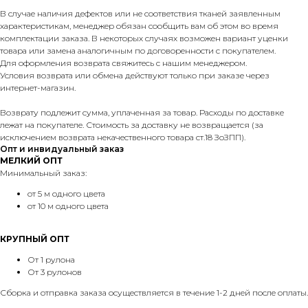
В случае наличия дефектов или не соответствия тканей заявленным
характеристикам, менеджер обязан сообщить вам об этом во время
комплектации заказа. В некоторых случаях возможен вариант уценки
товара или замена аналогичным по договоренности с покупателем.
Для оформления возврата свяжитесь с нашим менеджером.
Условия возврата или обмена действуют только при заказе через
интернет-магазин.
Возврату подлежит сумма, уплаченная за товар. Расходы по доставке
лежат на покупателе. Стоимость за доставку не возвращается (за
исключением возврата некачественного товара ст.18 ЗоЗПП).
Опт и инвидуальный заказ
МЕЛКИЙ ОПТ
Минимальный заказ:
от 5 м одного цвета
от 10 м одного цвета
КРУПНЫЙ ОПТ
От 1 рулона
От 3 рулонов
Сборка и отправка заказа осуществляется в течение 1-2 дней после оплаты.