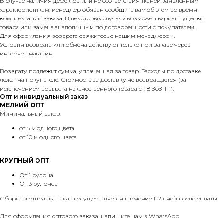
В случае наличия дефектов или не соответствия тканей заявленным
характеристикам, менеджер обязан сообщить вам об этом во время
комплектации заказа. В некоторых случаях возможен вариант уценки
товара или замена аналогичным по договоренности с покупателем.
Для оформления возврата свяжитесь с нашим менеджером.
Условия возврата или обмена действуют только при заказе через
интернет-магазин.
Возврату подлежит сумма, уплаченная за товар. Расходы по доставке
лежат на покупателе. Стоимость за доставку не возвращается (за
исключением возврата некачественного товара ст.18 ЗоЗПП).
Опт и инвидуальный заказ
МЕЛКИЙ ОПТ
Минимальный заказ:
от 5 м одного цвета
от 10 м одного цвета
КРУПНЫЙ ОПТ
От 1 рулона
От 3 рулонов
Сборка и отправка заказа осуществляется в течение 1-2 дней после оплаты.
Для оформления оптового заказа, напишите нам в
WhatsApp