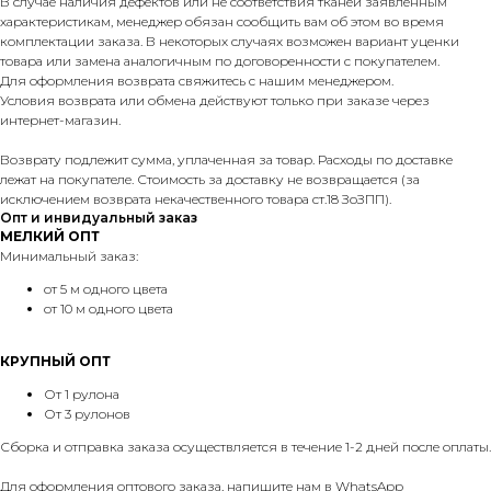
В случае наличия дефектов или не соответствия тканей заявленным
характеристикам, менеджер обязан сообщить вам об этом во время
комплектации заказа. В некоторых случаях возможен вариант уценки
товара или замена аналогичным по договоренности с покупателем.
Для оформления возврата свяжитесь с нашим менеджером.
Условия возврата или обмена действуют только при заказе через
интернет-магазин.
Возврату подлежит сумма, уплаченная за товар. Расходы по доставке
лежат на покупателе. Стоимость за доставку не возвращается (за
исключением возврата некачественного товара ст.18 ЗоЗПП).
Опт и инвидуальный заказ
МЕЛКИЙ ОПТ
Минимальный заказ:
от 5 м одного цвета
от 10 м одного цвета
КРУПНЫЙ ОПТ
От 1 рулона
От 3 рулонов
Сборка и отправка заказа осуществляется в течение 1-2 дней после оплаты.
Для оформления оптового заказа, напишите нам в
WhatsApp