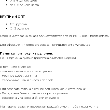
от 5 м одного цвета
от 10 м одного цвета
КРУПНЫЙ ОПТ
От 1 рулона
От 3 рулонов
Сборка и отправка заказа осуществляется в течение 1-2 дней после оплаты.
Для оформления оптового заказа, напишите нам в
WhatsApp
Памятка при покупке рулонов.
До 5% брака на рулоне трикотажа считается нормой.
В том числе включая
- заломы в начале и в конце рулона
- местные дефекты, пятна
- фабричные швы и вырезы от проб
Для возврата рулона в случае большого количества брака:
- Вес должен быть тот же, что и при получении
- сохранена упаковка и бирки от рулона
Мы перематываем и проверяем каждый рулон, чтобы не допустить