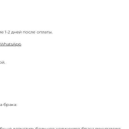
е 1-2 дней после оплаты.
WhatsApp
ой.
а брака:
бы не допустить большое количество брака покупателю.