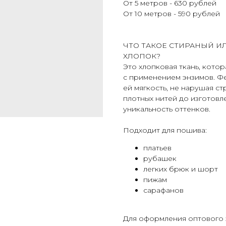
От 5 метров - 630 рублей
От 10 метров - 590 рублей
ЧТО ТАКОЕ СТИРАНЫЙ И
ХЛОПОК?
Это хлопковая ткань, кот
с применением энзимов. Ф
ей мягкость, не нарушая с
плотных нитей до изготовл
уникальность оттенков.
Подходит для пошива:
платьев
рубашек
легких брюк и шорт
пижам
сарафанов
Для оформления оптового 