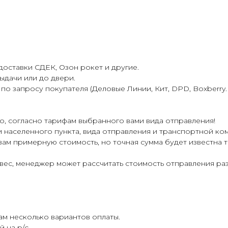
оставки СДЕК, Озон рокет и другие.
ыдачи или до двери.
 запросу покупателя (Деловые Линии, Кит, DPD, Boxberry. Э
о, согласно тарифам выбранного вами вида отправления!
ти населенного пункта, вида отправления и транспортной ко
вам примерную стоимость, но точная сумма будет известна
и вес, менеджер может рассчитать стоимость отправления р
м несколько вариантов оплаты.
 на р/с.