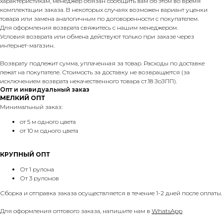
характеристикам, менеджер обязан сообщить вам об этом во время
комплектации заказа. В некоторых случаях возможен вариант уценки
товара или замена аналогичным по договоренности с покупателем.
Для оформления возврата свяжитесь с нашим менеджером.
Условия возврата или обмена действуют только при заказе через
интернет-магазин.
Возврату подлежит сумма, уплаченная за товар. Расходы по доставке
лежат на покупателе. Стоимость за доставку не возвращается (за
исключением возврата некачественного товара ст.18 ЗоЗПП).
Опт и инвидуальный заказ
МЕЛКИЙ ОПТ
Минимальный заказ:
от 5 м одного цвета
от 10 м одного цвета
КРУПНЫЙ ОПТ
От 1 рулона
От 3 рулонов
Сборка и отправка заказа осуществляется в течение 1-2 дней после оплаты.
Для оформления оптового заказа, напишите нам в
WhatsApp