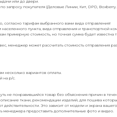
ыдачи или до двери.
 запросу покупателя (Деловые Линии, Кит, DPD, Boxberry. Э
о, согласно тарифам выбранного вами вида отправления!
ти населенного пункта, вида отправления и транспортной ко
вам примерную стоимость, но точная сумма будет известна
и вес, менеджер может рассчитать стоимость отправления р
м несколько вариантов оплаты.
 на р/с.
уть не понравившийся товар без объяснения причин в течен
 описание ткани, рекомендации изделий, для пошива которых
т действительности. Это зависит от модели и экрана вашего
ь менеджера предоставить дополнительные фото и видео.