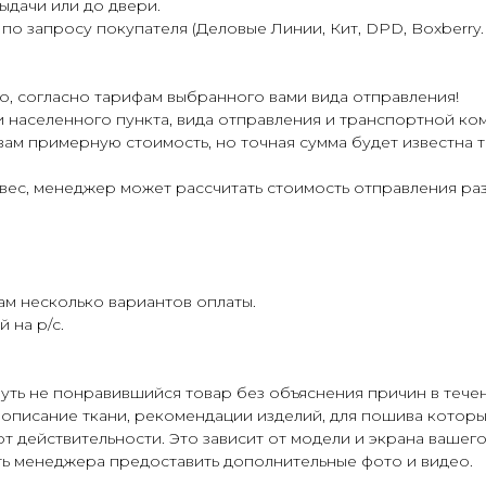
ыдачи или до двери.
 запросу покупателя (Деловые Линии, Кит, DPD, Boxberry. Э
о, согласно тарифам выбранного вами вида отправления!
ти населенного пункта, вида отправления и транспортной ко
вам примерную стоимость, но точная сумма будет известна
и вес, менеджер может рассчитать стоимость отправления р
м несколько вариантов оплаты.
 на р/с.
уть не понравившийся товар без объяснения причин в течен
 описание ткани, рекомендации изделий, для пошива которых
т действительности. Это зависит от модели и экрана вашего
ь менеджера предоставить дополнительные фото и видео.