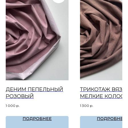
ДЕНИМ ПЕПЕЛЬНЫЙ
ТРИКОТАЖ ВЯЗА
РОЗОВЫЙ
МЕЛКИЕ КОЛОСК
ТРЮФЕЛЬ
1 000
р.
1 300
р.
ПОДРОБНЕЕ
ПОДРОБНЕЕ