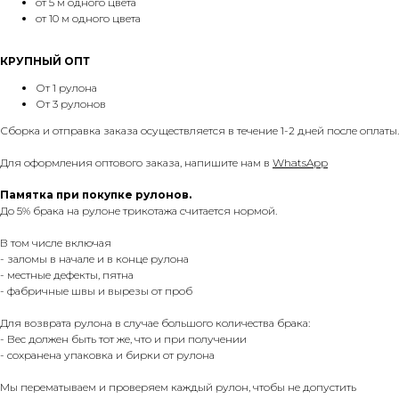
от 5 м одного цвета
от 10 м одного цвета
КРУПНЫЙ ОПТ
От 1 рулона
От 3 рулонов
Сборка и отправка заказа осуществляется в течение 1-2 дней после оплаты.
Для оформления оптового заказа, напишите нам в
WhatsApp
Памятка при покупке рулонов.
До 5% брака на рулоне трикотажа считается нормой.
В том числе включая
- заломы в начале и в конце рулона
- местные дефекты, пятна
- фабричные швы и вырезы от проб
Для возврата рулона в случае большого количества брака:
- Вес должен быть тот же, что и при получении
- сохранена упаковка и бирки от рулона
Мы перематываем и проверяем каждый рулон, чтобы не допустить