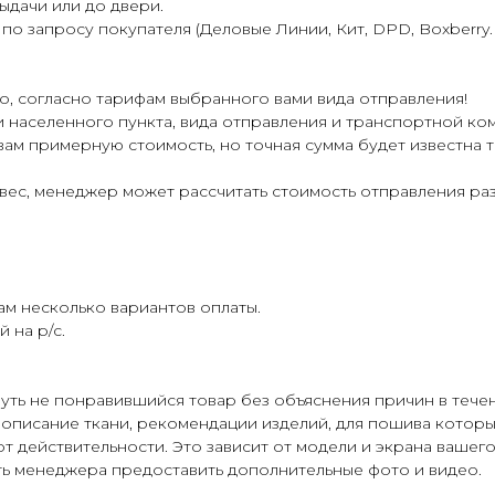
ыдачи или до двери.
 запросу покупателя (Деловые Линии, Кит, DPD, Boxberry. Э
о, согласно тарифам выбранного вами вида отправления!
ти населенного пункта, вида отправления и транспортной ко
вам примерную стоимость, но точная сумма будет известна
и вес, менеджер может рассчитать стоимость отправления р
м несколько вариантов оплаты.
 на р/с.
уть не понравившийся товар без объяснения причин в течен
 описание ткани, рекомендации изделий, для пошива которых
т действительности. Это зависит от модели и экрана вашего
ь менеджера предоставить дополнительные фото и видео.